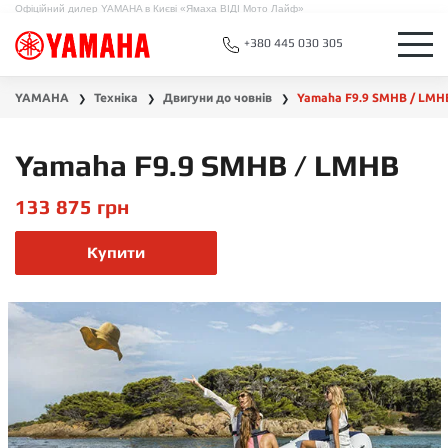
Офіційний дилер YAMAHA в Києві «Ямаха ВІДІ Мото Лайф»
+380 445 030 305
YAMAHA
Техніка
Двигуни до човнів
Yamaha F9.9 SMHB / LMH
❯
❯
❯
Yamaha F9.9 SMHB / LMHB
133 875
грн
Купити