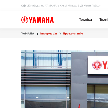
Офіційний дилер YAMAHA в Києві «Ямаха ВІДІ Мото Лайф»
Техніка
Техн
YAMAHA
Інформація
Про компанію
❯
❯