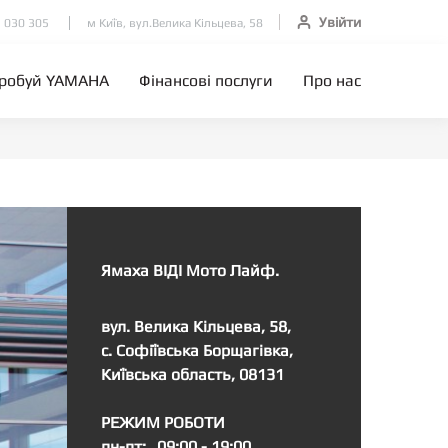
Увійти
 030 305
м Київ, вул.Велика Кільцева, 58
робуй YAMAHA
Фінансові послуги
Про нас
Ямаха ВІДІ Мото Лайф.
вул. Велика Кільцева, 58,
с. Софіївська Борщагівка,
Київська область, 08131
РЕЖИМ РОБОТИ
пн-пт:
09:00 - 19:00