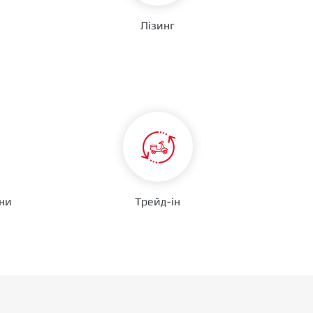
Лізинг
ини
Трейд-ін