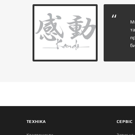
М
та
п
б
ТЕХНІКА
СЕРВІС