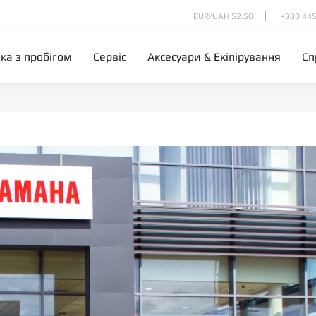
EUR/UAH 52.50
+380 445
іка з пробігом
Сервіс
Аксесуари & Екіпірування
Сп