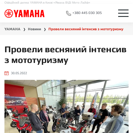
Офіційний дилер YAMAHA в Києві «Ямаха ВІДІ Мото Лайф»
+380 445 030 305
YAMAHA
Новини
Провели весняний інтенсив з мототуризму
❯
❯
Провели весняний інтенсив
з мототуризму
30.05.2022