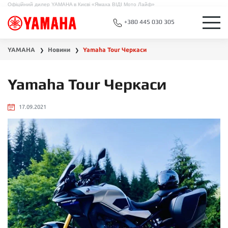
Офіційний дилер YAMAHA в Києві «Ямаха ВІДІ Мото Лайф»
+380 445 030 305
YAMAHA
Новини
Yamaha Tour Черкаси
❯
❯
Yamaha Tour Черкаси
17.09.2021