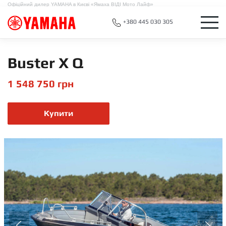
Офіційний дилер YAMAHA в Києві «Ямаха ВІДІ Мото Лайф»
+380 445 030 305
Buster X Q
1 548 750
грн
Купити