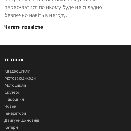
пересуватися по ньому буде не складно і
безпечно навіть в негоду.
Читати повністю
ТЕХНІКА
Квадроцикли
Мотовсюдиходи
Мотоцикли
Скутери
Гідроцикл
Човен
Генератори
Двигуни до човнів
Катери