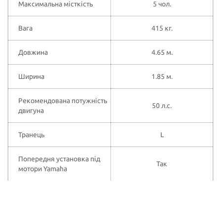
Максимальна місткість
5 чол.
Вага
415 кг.
Довжина
4.65 м.
Ширина
1.85 м.
Рекомендована потужність
50 л.с.
двигуна
Транець
L
Попередня установка під
Так
мотори Yamaha