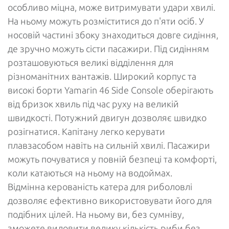
особливо міцна, може витримувати удари хвилі.
На ньому можуть розміститися до п'яти осіб. У
носовій частині збоку знаходиться довге сидіння,
де зручно можуть сісти пасажири. Під сидінням
розташовуються великі відділення для
різноманітних вантажів. Широкий корпус та
високі борти Yamarin 46 Side Console оберігають
від бризок хвиль під час руху на великій
швидкості. Потужний двигун дозволяє швидко
розігнатися. Капітану легко керувати
плавзасобом навіть на сильній хвилі. Пасажири
можуть почуватися у повній безпеці та комфорті,
коли катаються на ньому на водоймах.
Відмінна керованість катера для риболовлі
дозволяє ефективно використовувати його для
подібних цілей. На ньому ви, без сумніву,
зможете виловити велику кількість риби без