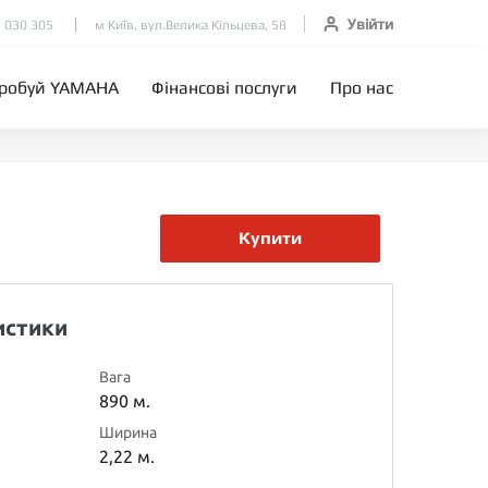
Увійти
 030 305
м Київ, вул.Велика Кільцева, 58
робуй YAMAHA
Фінансові послуги
Про нас
Купити
истики
Вага
890 м.
Ширина
2,22 м.