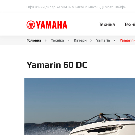
Офіційний дилер YAMAHA в Києві «Ямаха ВІДІ Мото Лайф»
Техніка
Техн
Головна
Техніка
Катери
Yamarin
Yamarin 
Yamarin 60 DC