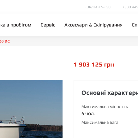
EUR/UAH 52.50
+380 445
іка з пробігом
Сервіс
Аксесуари & Екіпірування
Сп
60 DC
1 903 125
грн
Основні характер
Максимальна місткість
6 чол.
Максимальна вага