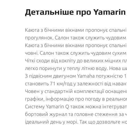
Детальніше про Yamarin
Каюта з бічними вікнами пропонує спальні 
прогулянок. Салон також служить чудовим 
Каюта з бічними вікнами пропонує спальні 
човні. Салон також служить чудовим сухим
Чіткі сходи від кокпіту до великих міцних
легко поринути у теплу літню воду. Нова ш
З підвісним двигуном Yamaha потужністю 1
становить 71 км/год у залежності від нава
Човен у стандартній комплектації оснащен
графіки, інформацію про погоду в реальном
Систему Yamarin Q також можна інтегрувати
бортовий журнал та головне стеження за ч
ідеальний день у морі. Так що дозвольте 