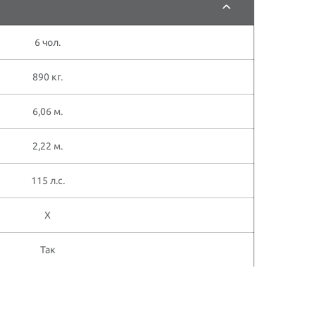
6 чол.
890 кг.
6,06 м.
2,22 м.
115 л.с.
X
Так