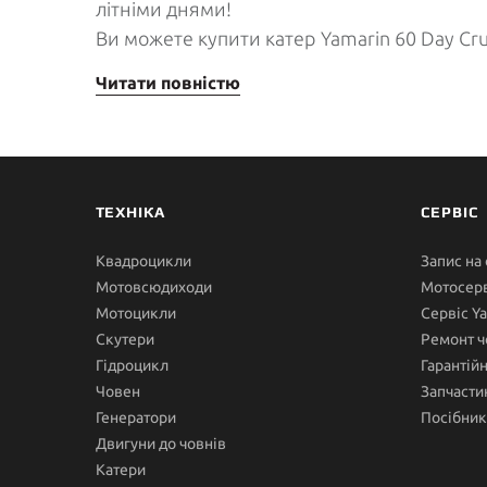
літніми днями!
Ви можете купити катер Yamarin 60 Day Cru
Читати повністю
ТЕХНІКА
СЕРВІС
Квадроцикли
Запис на
Мотовсюдиходи
Мотосерв
Мотоцикли
Сервіс Y
Скутери
Ремонт ч
Гідроцикл
Гарантій
Човен
Запчасти
Генератори
Посібник
Двигуни до човнів
Катери