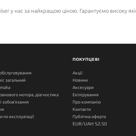
iser у нас за найкращою ціною. Гарантуємо високу які
ПОКУПЦЕВІ
 обслуговування
Акції
іс загальний
Новини
amaha
Аксесуари
овнового мотора, діагностика
Екіпірування
ні зобов'язання
Про компанію
ни
Контакти
и по експлуатації
Публічна оферта
EUR/UAH 52.50