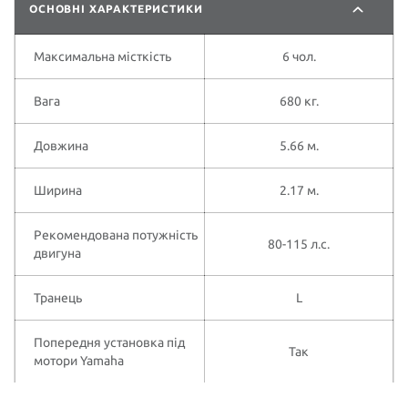
ОСНОВНІ ХАРАКТЕРИСТИКИ
Максимальна місткість
6 чол.
Вага
680 кг.
Довжина
5.66 м.
Ширина
2.17 м.
Рекомендована потужність
80-115 л.с.
двигуна
Транець
L
Попередня установка під
Так
мотори Yamaha