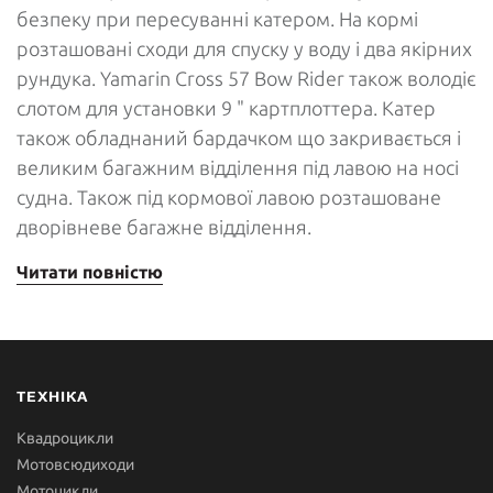
безпеку при пересуванні катером. На кормі
розташовані сходи для спуску у воду і два якірних
рундука. Yamarin Cross 57 Bow Rider також володіє
слотом для установки 9 " картплоттера. Катер
також обладнаний бардачком що закривається і
великим багажним відділення під лавою на носі
судна. Також під кормової лавою розташоване
дворівневе багажне відділення.
Читати повністю
ТЕХНІКА
Квадроцикли
Мотовсюдиходи
Мотоцикли