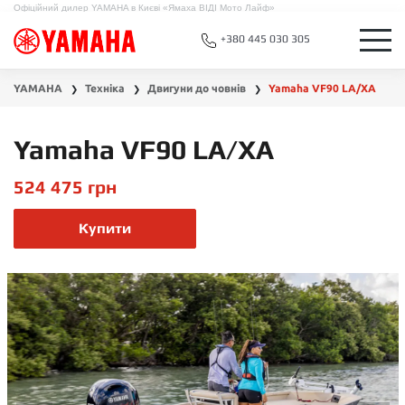
Офіційний дилер YAMAHA в Києві «Ямаха ВІДІ Мото Лайф»
+380 445 030 305
YAMAHA
Техніка
Двигуни до човнів
Yamaha VF90 LA/XA
❯
❯
❯
Yamaha VF90 LA/XA
524 475
грн
Купити