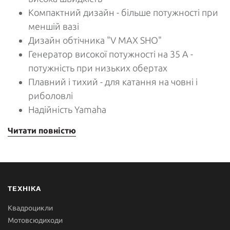
Компактний дизайн - більше потужності при
меншій вазі
Дизайн обтічника "V MAX SHO"
Генератор високої потужності на 35 А -
потужність при низьких обертах
Плавний і тихий - для катання на човні і
риболовлі
Надійність Yamaha
Читати повністю
ТЕХНІКА
Квадроцикли
Мотовсюдиходи