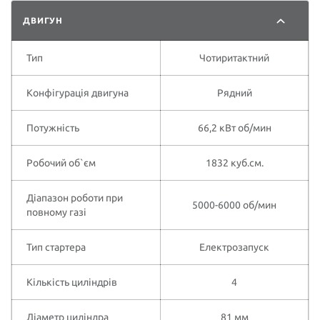
ДВИГУН
Тип
Чотиритактний
Конфігурація двигуна
Рядний
Потужність
66,2 кВт об/мин
Робочий об`єм
1832 куб.см.
Діапазон роботи при
5000-6000 об/мин
повному газі
Тип стартера
Електрозапуск
Кількість циліндрів
4
Діаметр циліндра
81 мм