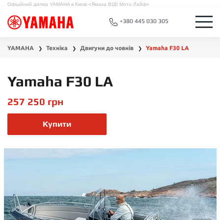
Офіційний дилер YAMAHA в Києві «Ямаха ВІДІ Мото Лайф»
+380 445 030 305
YAMAHA
Техніка
Двигуни до човнів
Yamaha F30 LA
❯
❯
❯
Yamaha F30 LA
257 250
грн
Купити