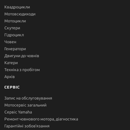
Квадроцикли
Мотовсюдиходи
Мотоцикли
Скутери
Гідроцикл
Човен
Генератори
Двигуни до човнів
Катери
Техніка з пробігом
Архів
СЕРВІС
Запис на обслуговування
Мотосервіс загальний
Сервіс Yamaha
Ремонт човнового мотора, діагностика
Гарантійні зобов'язання