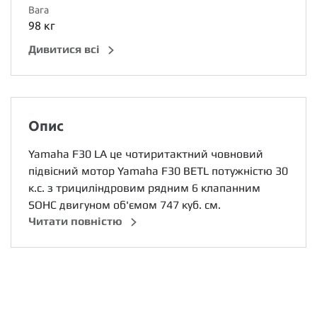
Вага
98 кг
Дивитися всі
Опис
Yamaha F30 LA це чотиритактний човновий
підвісний мотор Yamaha F30 BETL потужністю 30
к.с. з трициліндровим рядним 6 клапанним
SOHC двигуном об'ємом 747 куб. см.
Читати повністю