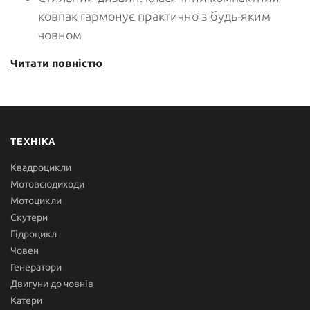
ковпак гармонує практично з будь-яким
човном
Читати повністю
ТЕХНІКА
Квадроцикли
Мотовсюдиходи
Мотоцикли
Скутери
Гідроцикл
Човен
Генератори
Двигуни до човнів
Катери