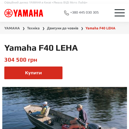
Офіційний дилер YAMAHA в Києві «Ямаха ВІДІ Мото Лайф»
+380 445 030 305
YAMAHA
Техніка
Двигуни до човнів
Yamaha F40 LEHA
❯
❯
❯
Yamaha F40 LEHA
304 500
грн
Купити