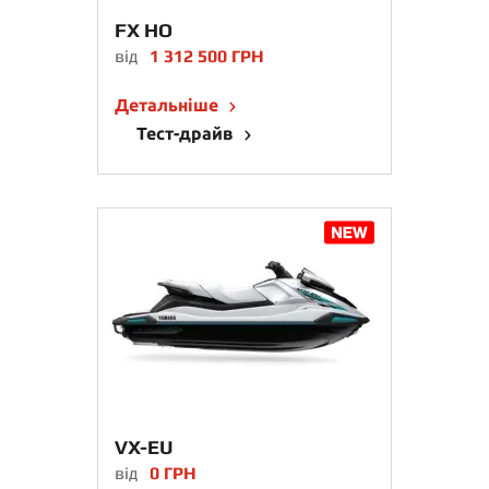
FX HO
від
1 312 500 ГРН
Детальніше
Тест-драйв
VX-EU
від
0 ГРН