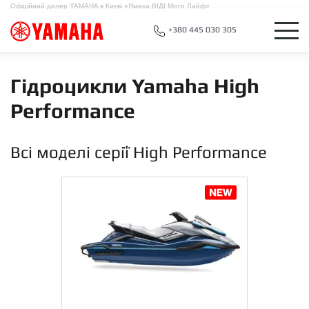
Офіційний дилер YAMAHA в Києві «Ямаха ВІДІ Мото Лайф»
+380 445 030 305
Гідроцикли Yamaha High
Performance
Всі моделі серії High Performance