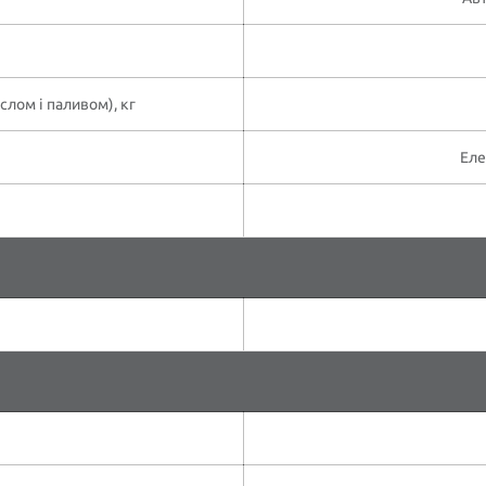
лом і паливом), кг
Еле