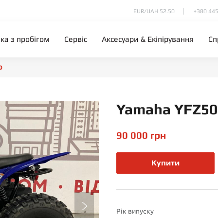
EUR/UAH 52.50
+380 445
іка з пробігом
Сервіс
Аксесуари & Екіпірування
Сп
0
Yamaha YFZ50
90 000 грн
Купити
Рік випуску