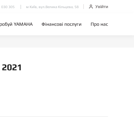
Увійти
 030 305
м Київ, вул.Велика Кільцева, 58
робуй YAMAHA
Фінансові послуги
Про нас
 2021