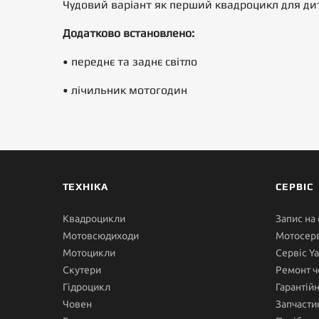
Чудовий варіант як перший квадроцикл для дити
Додатково встановлено:
• переднє та заднє світло
• лічильник мотогодин
ТЕХНІКА
СЕРВІС
Квадроцикли
Запис на
Мотовсюдиходи
Мотосерв
Мотоцикли
Сервіс Y
Скутери
Ремонт ч
Гідроцикл
Гарантій
Човен
Запчасти