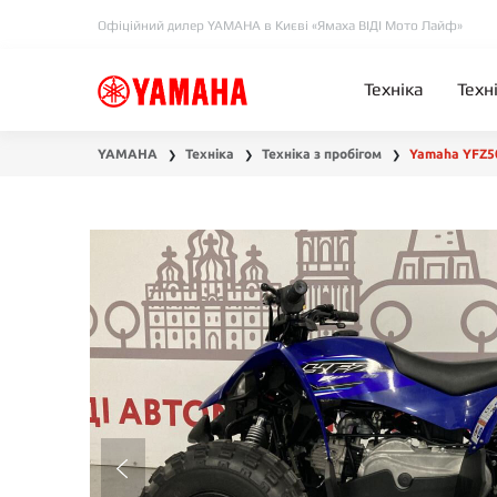
Офіційний дилер YAMAHA в Києві «Ямаха ВІДІ Мото Лайф»
Техніка
Техн
YAMAHA
Техніка
Техніка з пробігом
Yamaha YFZ5
❯
❯
❯