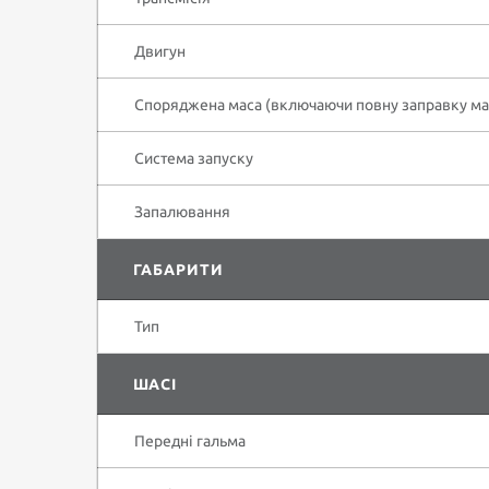
Двигун
Споряджена маса (включаючи повну заправку мас
Система запуску
Запалювання
ГАБАРИТИ
Тип
ШАСІ
Передні гальма