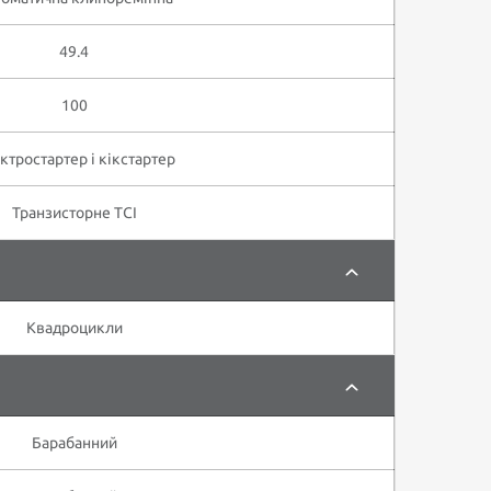
49.4
100
ктростартер і кікстартер
Транзисторне TCI
Квадроцикли
Барабанний