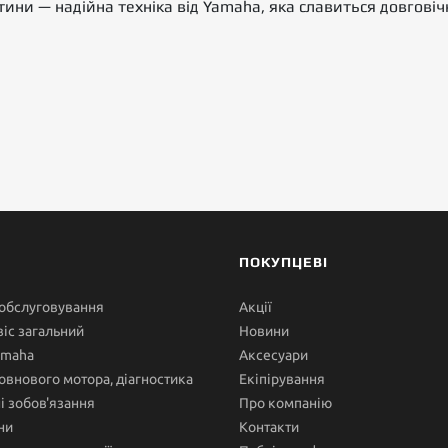
ни — надійна техніка від Yamaha, яка славиться довговіч
ПОКУПЦЕВІ
 обслуговування
Акції
іс загальний
Новини
amaha
Аксесуари
овнового мотора, діагностика
Екіпірування
ні зобов'язання
Про компанію
ни
Контакти