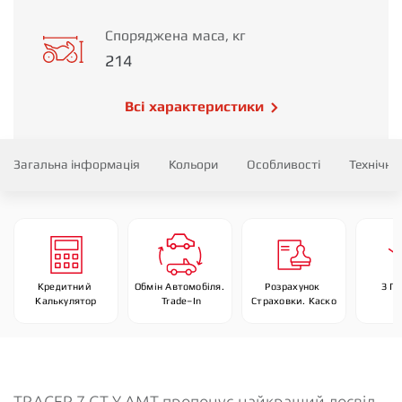
Споряджена маса, кг
214
Всі характеристики
Загальна інформація
Кольори
Особливості
Технічні
Кредитний 
Обмін Автомобіля. 
Розрахунок 
З П
Калькулятор
 Trade–In
Страховки. Каско
TRACER 7 GT Y-AMT пропонує найкращий досвід