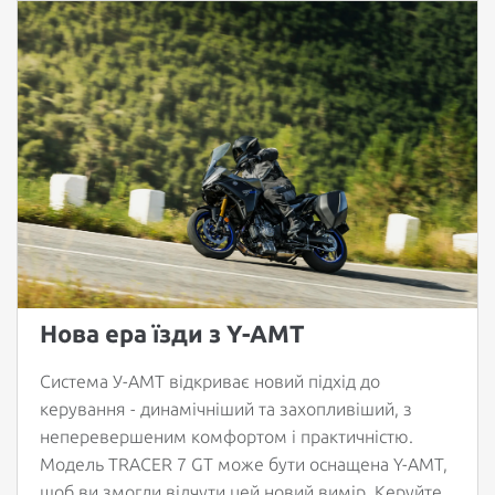
Нова ера їзди з Y-АМТ
Система У-АМТ відкриває новий підхід до
керування - динамічніший та захопливіший, з
неперевершеним комфортом і практичністю.
Модель TRACER 7 GT може бути оснащена Y-АМТ,
щоб ви змогли відчути цей новий вимір. Керуйте