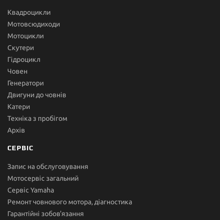
Квадроцикли
Мотовсюдиходи
Мотоцикли
Скутери
Гідроцикл
Човен
Генератори
Двигуни до човнів
Катери
Техніка з пробігом
Архів
СЕРВІС
Запис на обслуговування
Мотосервіс загальний
Сервіс Yamaha
Ремонт човнового мотора, діагностика
Гарантійні зобов'язання