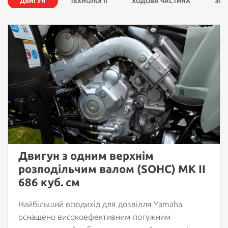
ДВИГУН
ТЕХНОЛОГІЇ
ХОДОВА ЧАСТИНА
ЗОВ
Двигун з одним верхнім
розподільчим валом (SOHC) MK II
686 куб. см
Найбільший всюдихід для дозвілля Yamaha
оснащено високоефективним потужним