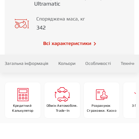
Ultramatic
Споряджена маса, кг
342
Всі характеристики
Загальна інформація
Кольори
Особливості
Технічні
Кредитний 
Обмін Автомобіля. 
Розрахунок 
З П
Калькулятор
 Trade–In
Страховки. Каско