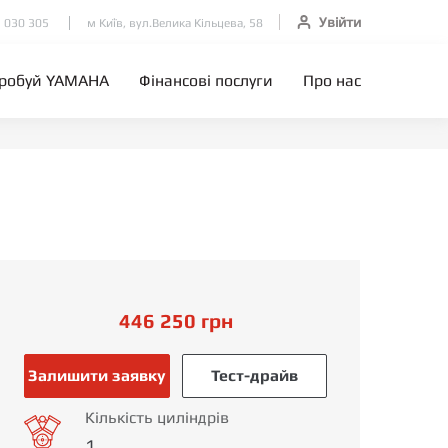
Увійти
 030 305
м Київ, вул.Велика Кільцева, 58
робуй YAMAHA
Фінансові послуги
Про нас
446 250
грн
Залишити заявку
Тест-драйв
Кількість циліндрів
1