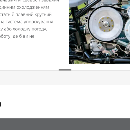
рідинним охолодженням
статній плавний крутний
на система упорскування
ку або холодну погоду,
боту, де б ви не
и