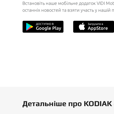
Встановіть наше мобільне додаток VIDI Mot
останніх новостей та взяти участь у нашій 
Детальніше про KODIAK