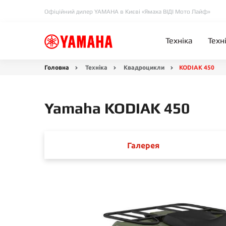
Офіційний дилер YAMAHA в Києві «Ямаха ВІДІ Мото Лайф»
Техніка
Техн
Головна
Техніка
Квадроцикли
KODIAK 450
Yamaha KODIAK 450
Галерея