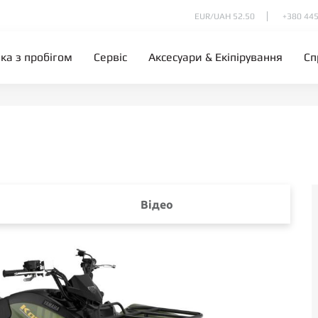
EUR/UAH 52.50
+380 445
іка з пробігом
Сервіс
Аксесуари & Екіпірування
Сп
Відео