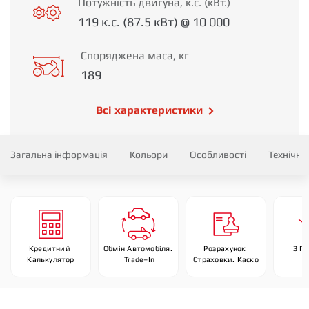
Потужність двигуна, к.с. (кВт.)
119 к.с. (87.5 кВт) @ 10 000
Споряджена маса, кг
189
Всі характеристики
Загальна інформація
Кольори
Особливості
Технічні
Кредитний 
Обмін Автомобіля. 
Розрахунок 
З П
Калькулятор
 Trade–In
Страховки. Каско