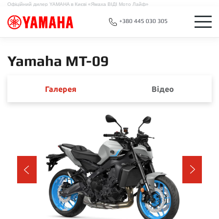
Офіційний дилер YAMAHA в Києві «Ямаха ВІДІ Мото Лайф»
+380 445 030 305
Yamaha MT-09
Галерея
Відео