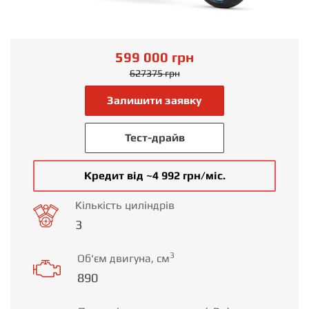
599 000
грн
627375
грн
Залишити заявку
Тест-драйв
Кредит від ~4 992 грн/міс.
Кількість циліндрів
3
3
Об'єм двигуна, см
890