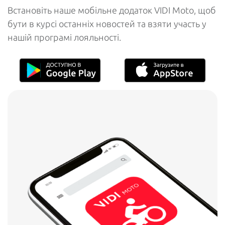
Встановіть наше мобільне додаток VIDI Moto, щоб
бути в курсі останніх новостей та взяти участь у
нашій програмі лояльності.