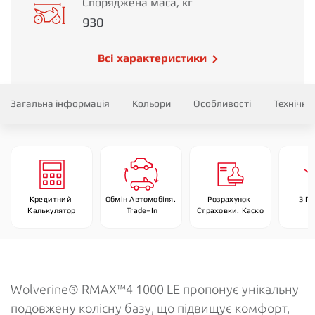
Споряджена маса, кг
930
Всі характеристики
Загальна інформація
Кольори
Особливості
Технічні
Кредитний 
Обмін Автомобіля. 
Розрахунок 
З П
Калькулятор
 Trade–In
Страховки. Каско
Wolverine® RMAX™4 1000 LE пропонує унікальну
подовжену колісну базу, що підвищує комфорт,