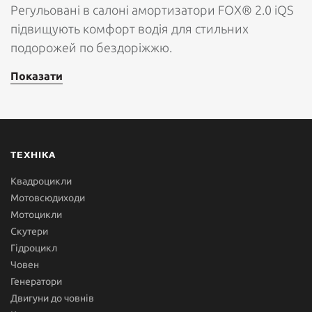
Регульовані в салоні амортизатори FOX® 2.0 iQS
підвищують комфорт водія для стильних
подорожей по бездоріжжю.
Показати
ТЕХНІКА
Квадроцикли
Мотовсюдиходи
Мотоцикли
Скутери
Гідроцикл
Човен
Генератори
Двигуни до човнів