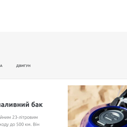
НА
ДВИГУН
паливний бак
ійним 23-літровим
оду до 500 км. Він