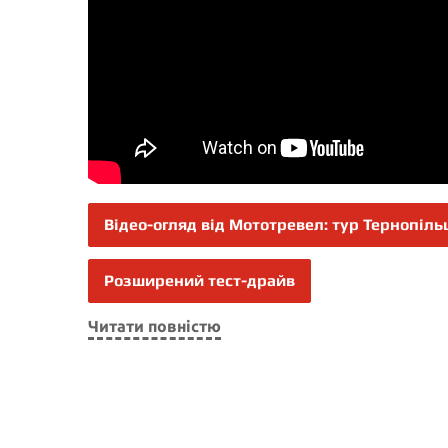
Відео-огляд від Мототревел: тур Тернопіл
Розширений тест-драйв
Читати повністю