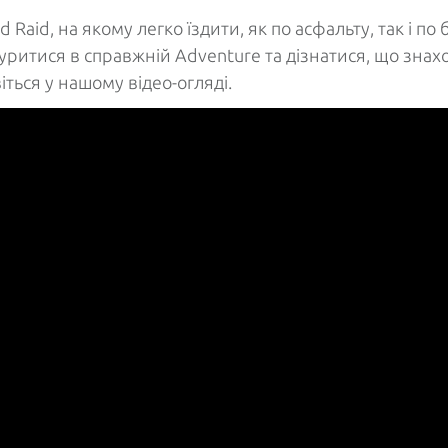
Raid, на якому легко їздити, як по асфальту, так і п
нуритися в справжній Adventure та дізнатися, що зна
віться у нашому відео-огляді.