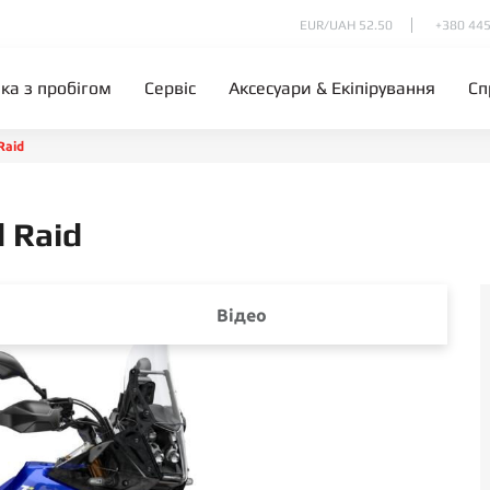
EUR/UAH 52.50
+380 445
іка з пробігом
Сервіс
Аксесуари & Екіпірування
Сп
Raid
 Raid
Відео