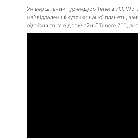
Універсальний тур-ендуро Tenere 700 World 
найвіддаленіші куточки нашої планети, за
відрізняється від звичайної Tenere 700, ди