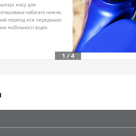
алізує масу для
озташована набагато нижче,
вний перехід між передньою
ня мобільності водія.
1 / 4
и