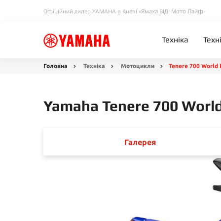
Офіційний дилер YAMAHA в Києві «Ямаха ВІДІ Мото Лайф»
Техніка
Техн
Головна
Техніка
Мотоцикли
Tenere 700 World 
Yamaha Tenere 700 World
Галерея