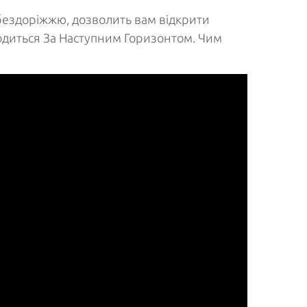
о бездоріжжю, дозволить вам відкрити
ходиться За Наступним Горизонтом. Чим