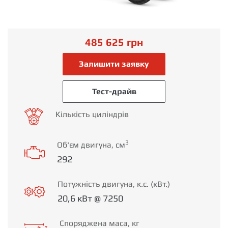
485 625
грн
Залишити заявку
Тест-драйв
Кількість циліндрів
3
Об'єм двигуна, см
292
Потужність двигуна, к.с. (кВт.)
20,6 кВт @ 7250
Споряджена маса, кг