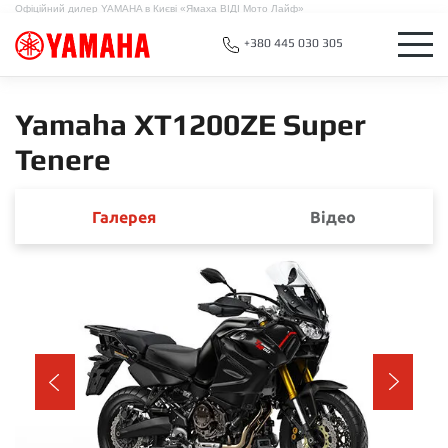
Офіційний дилер YAMAHA в Києві «Ямаха ВІДІ Мото Лайф»
+380 445 030 305
Yamaha XT1200ZE Super
Tenere
Галерея
Відео