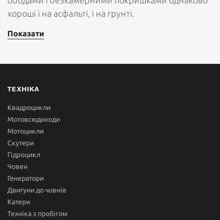
ободами і безкамерними покришками однаково
хороші і на асфальті, і на грунті.
Показати
ТЕХНІКА
Квадроцикли
Мотовсюдиходи
Мотоцикли
Скутери
Гідроцикл
Човен
Генератори
Двигуни до човнів
Катери
Техніка з пробігом