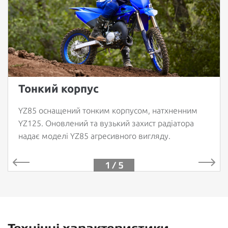
Тонкий корпус
YZ85 оснащений тонким корпусом, натхненним
YZ125. Оновлений та вузький захист радіатора
надає моделі YZ85 агресивного вигляду.
1 / 5