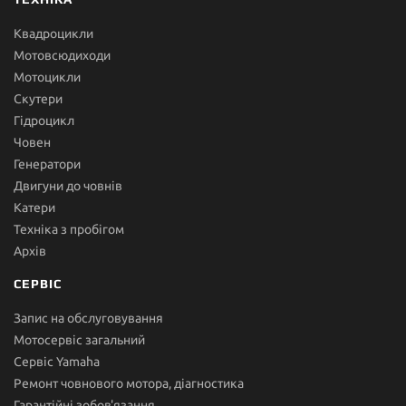
Квадроцикли
Мотовсюдиходи
Мотоцикли
Скутери
Гідроцикл
Човен
Генератори
Двигуни до човнів
Катери
Техніка з пробігом
Архів
СЕРВІС
Запис на обслуговування
Мотосервіс загальний
Сервіс Yamaha
Ремонт човнового мотора, діагностика
Гарантійні зобов'язання