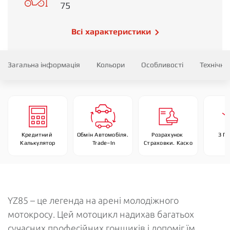
75
Всі характеристики
Загальна інформація
Кольори
Особливості
Технічні
Кредитний 
Обмін Автомобіля. 
Розрахунок 
З П
Калькулятор
 Trade–In
Страховки. Каско
YZ85 – це легенда на арені молодіжного
мотокросу. Цей мотоцикл надихав багатьох
сучасних професійних гонщиків і допоміг їм