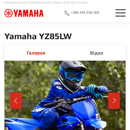
Офіційний дилер YAMAHA в Києві «Ямаха ВІДІ Мото Лайф»
+380 445 030 305
Yamaha YZ85LW
Галерея
Відео