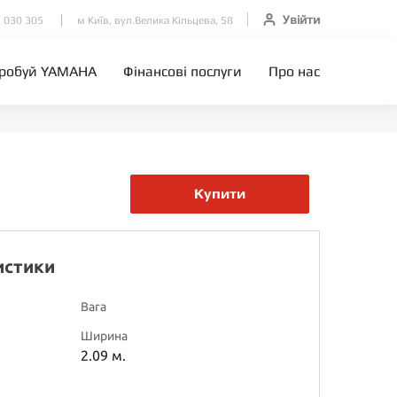
Увійти
 030 305
м Київ, вул.Велика Кільцева, 58
робуй YAMAHA
Фінансові послуги
Про нас
Купити
истики
Вага
Ширина
2.09 м.