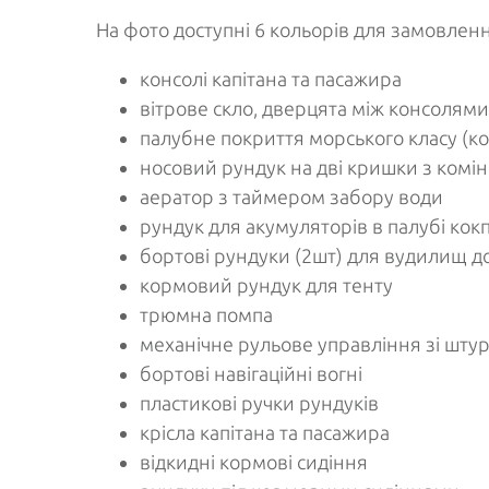
На фото доступні 6 кольорів для замовленн
консолі капітана та пасажира
вітрове скло, дверцята між консолями
палубне покриття морського класу (ков
носовий рундук на дві кришки з комін
аератор з таймером забору води
рундук для акумуляторів в палубі кокп
бортові рундуки (2шт) для вудилищ д
кормовий рундук для тенту
трюмна помпа
механічне рульове управління зі шту
бортові навігаційні вогні
пластикові ручки рундуків
крісла капітана та пасажира
відкидні кормові сидіння