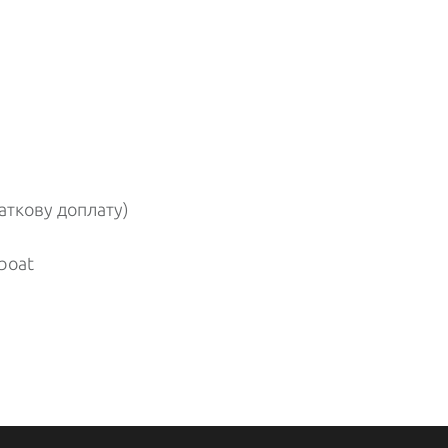
аткову доплату)
boat