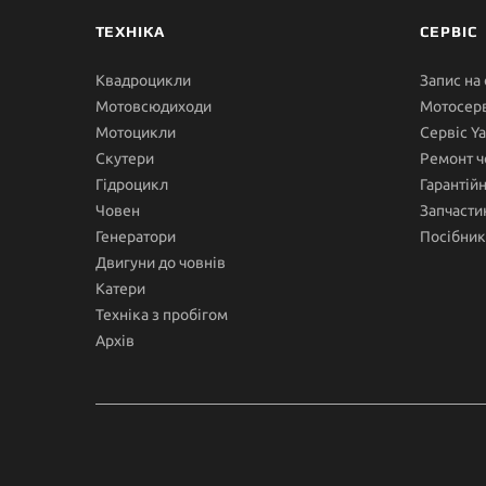
ТЕХНІКА
СЕРВІС
Квадроцикли
Запис на
Мотовсюдиходи
Мотосерв
Мотоцикли
Сервіс Y
Скутери
Ремонт ч
Гідроцикл
Гарантій
Човен
Запчасти
Генератори
Посібник
Двигуни до човнів
Катери
Техніка з пробігом
Архів