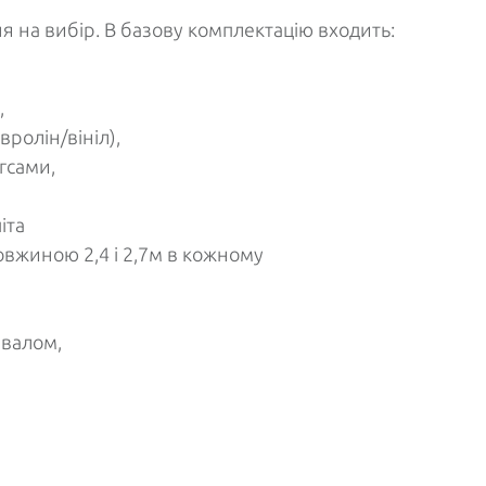
я на вибір. В базову комплектацію входить:
,
ролін/вініл),
гсами,
іта
овжиною 2,4 і 2,7м в кожному
рвалом,