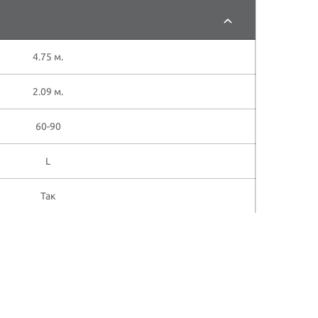
4.75 м.
2.09 м.
60-90
L
Так