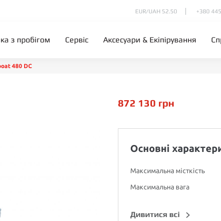
EUR/UAH 52.50
+380 445
іка з пробігом
Сервіс
Аксесуари & Екіпірування
Сп
oat 480 DC
872 130
грн
Основні характер
Максимальна місткість
Максимальна вага
Дивитися всі