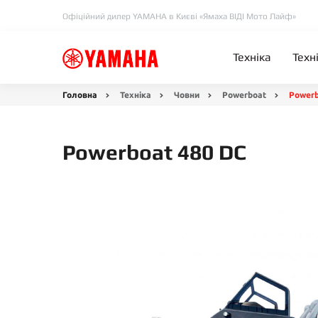
Офіційний дилер YAMAHA в Києві «Ямаха ВІДІ Мото Лайф»
Техніка
Техн
Головна
Техніка
Човни
Powerboat
Powerb
Powerboat 480 DC