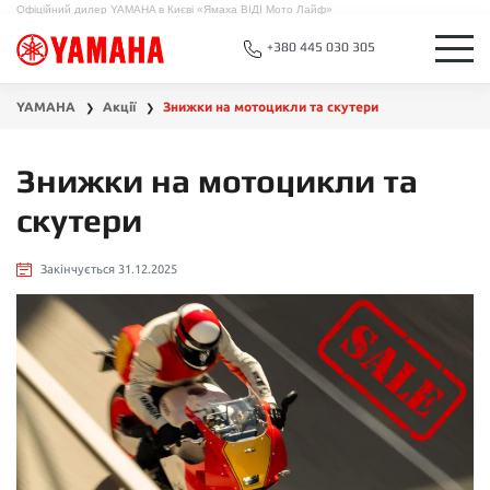
Офіційний дилер YAMAHA в Києві «Ямаха ВІДІ Мото Лайф»
+380 445 030 305
YAMAHA
Акції
Знижки на мотоцикли та скутери
❯
❯
Знижки на мотоцикли та
скутери
Закінчується 31.12.2025