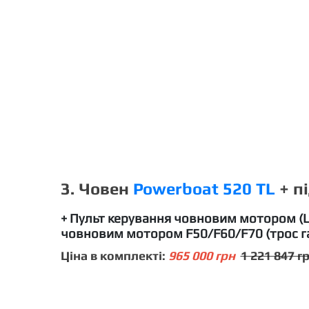
3.
Човен
Powerboat 520 TL
+ п
+ Пульт керування човновим мотором (L
човновим мотором F50/F60/F70 (трос газ
Ціна в комплекті:
965 000 грн
1 221 847 г