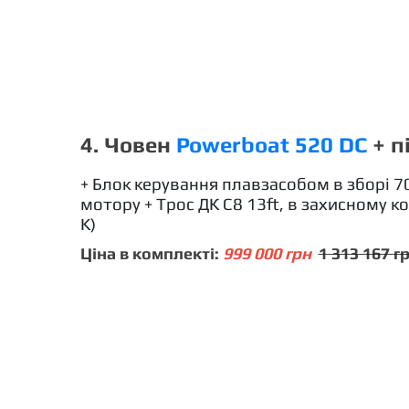
4. Човен
Powerboat 520 DC
+ п
+ Блок керування плавзасобом в зборі 7
мотору + Трос ДК C8 13ft, в захисному к
K)
Ціна в комплекті:
999 000 грн
1 313 167 г