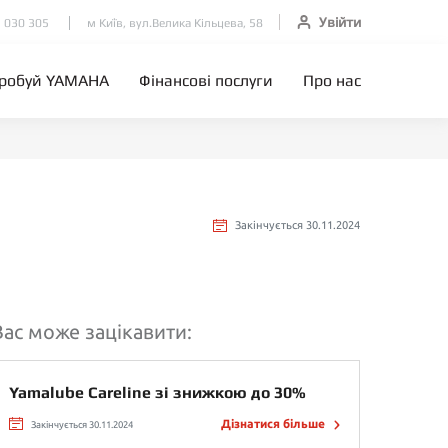
Увійти
 030 305
м Київ, вул.Велика Кільцева, 58
робуй YAMAHA
Фінансові послуги
Про нас
Закінчується 30.11.2024
Вас може зацікавити:
Yamalube Careline зі знижкою до 30%
Дізнатися більше
Закінчується 30.11.2024