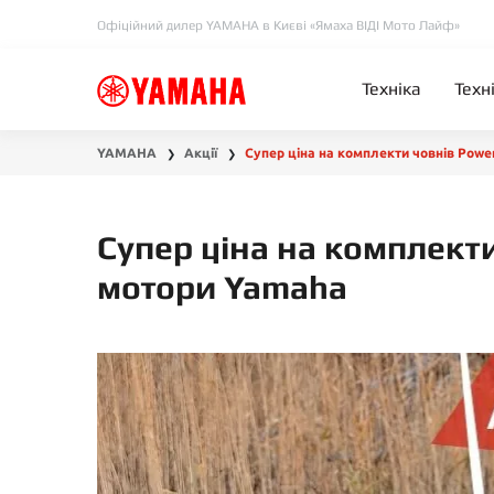
Офіційний дилер YAMAHA в Києві «Ямаха ВІДІ Мото Лайф»
Техніка
Техн
YAMAHA
Акції
Супер ціна на комплекти човнів Powe
❯
❯
Супер ціна на комплекти
мотори Yamaha