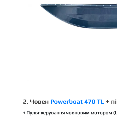
2. Човен
Powerboat 470 TL
+ п
+ Пульт керування човновим мотором (L