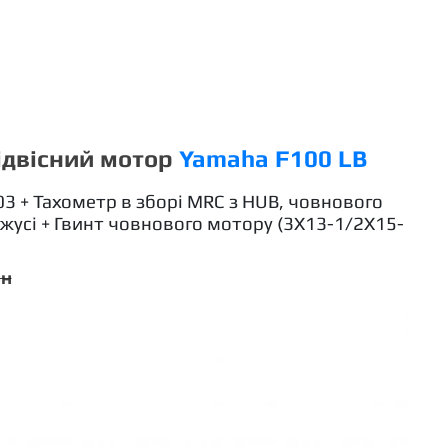
ідвісний мотор
Yamaha F100 LB
03 + Тахометр в зборі MRC з HUB, човнового
ожусі + Гвинт човнового мотору (3X13-1/2X15-
рн