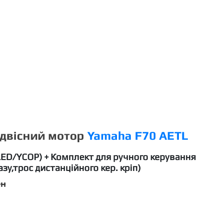
ідвісний мотор
Yamaha F70 AETL
ED/YCOP) + Комплект для ручного керування
у,трос дистанційного кер. кріп)
рн