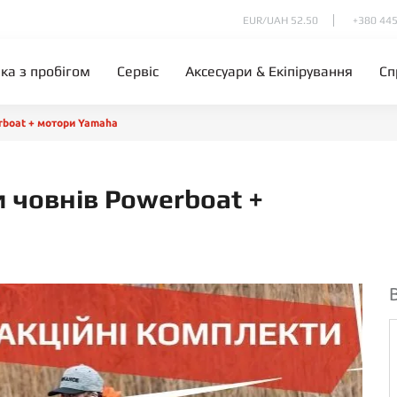
EUR/UAH 52.50
+380 445
іка з пробігом
Сервіс
Аксесуари & Екіпірування
Сп
rboat + мотори Yamaha
 човнів Powerboat +