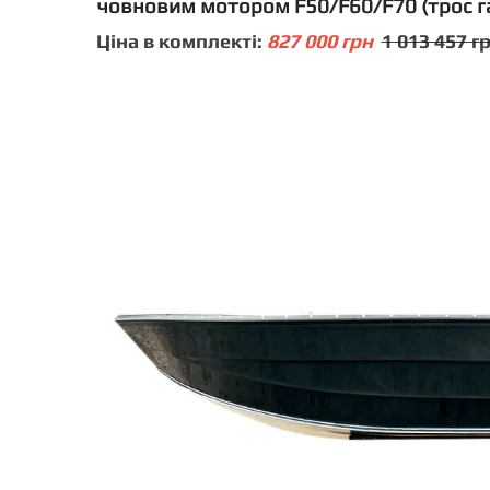
човновим мотором F50/F60/F70 (трос газ
Ціна в комплекті:
827 000 грн
1 013 457 г