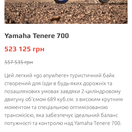
Yamaha Tenere 700
523 125
грн
557 535
грн
Цей легкий «go anywhere» туристичний байк
створений для їзди в будь-яких дорожніх та
позашляхових умовах завдяки 2-циліндровому
двигуну об'ємом 689 куб.см. з високим крутним
моментом та спеціальною оптимізованою
трансмісією, яка забезпечує ідеальний баланс
потужності та контролю над Yamaha Tenere 700.