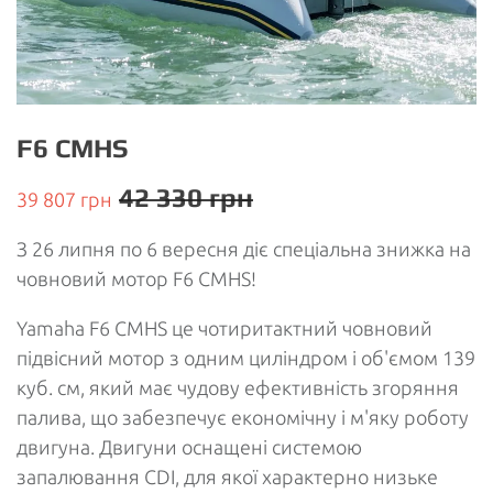
F6 CMHS
42 330 грн
39 807 грн
З 26 липня по 6 вересня діє спеціальна знижка на
човновий мотор F6 CMHS!
Yamaha F6 CMHS це чотиритактний човновий
підвісний мотор з одним циліндром і об'ємом 139
куб. см, який має чудову ефективність згоряння
палива, що забезпечує економічну і м'яку роботу
двигуна. Двигуни оснащені системою
запалювання CDI, для якої характерно низьке