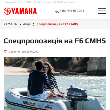
Офіційний дилер YAMAHA в Києві «Ямаха ВІДІ Мото Лайф»
+380 445 030 305
YAMAHA
Акції
Спецпропозиція на F6 CMHS
❯
❯
Спецпропозиція на F6 CMHS
Закінчується 06.09.2021