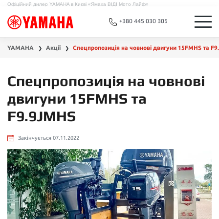
Офіційний дилер YAMAHA в Києві «Ямаха ВІДІ Мото Лайф»
+380 445 030 305
YAMAHA
Акції
Спецпропозиція на човнові двигуни 15FMHS та F
❯
❯
Спецпропозиція на човнові
двигуни 15FMHS та
F9.9JMHS
Закінчується 07.11.2022