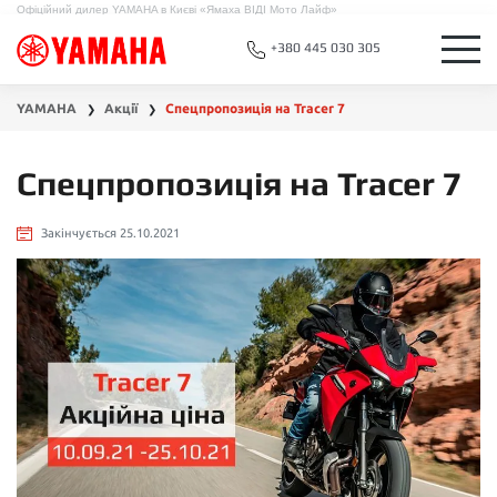
Офіційний дилер YAMAHA в Києві «Ямаха ВІДІ Мото Лайф»
+380 445 030 305
YAMAHA
Акції
Спецпропозиція на Tracer 7
❯
❯
Спецпропозиція на Tracer 7
Закінчується 25.10.2021