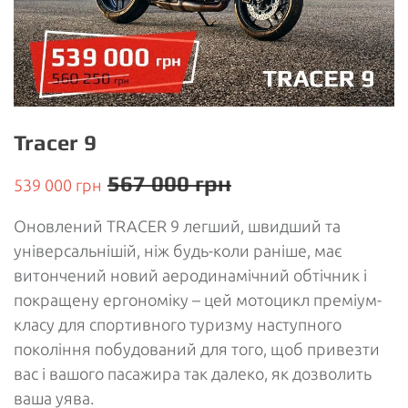
Tracer 9
567 000 грн
539 000 грн
Оновлений TRACER 9 легший, швидший та
універсальнішій, ніж будь-коли раніше, має
витончений новий аеродинамічний обтічник і
покращену ергономіку – цей мотоцикл преміум-
класу для спортивного туризму наступного
покоління побудований для того, щоб привезти
вас і вашого пасажира так далеко, як дозволить
ваша уява.