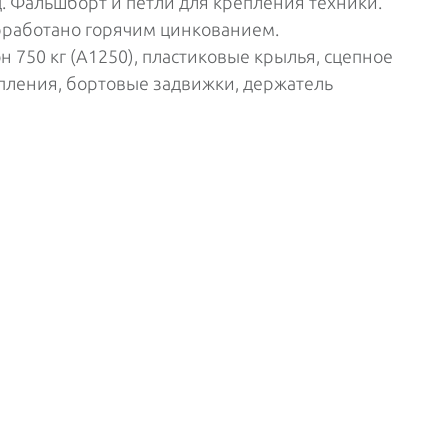
. Фальшборт и петли для крепления техники.
бработано горячим цинкованием.
 750 кг (А1250), пластиковые крылья, сцепное
епления, бортовые задвижки, держатель