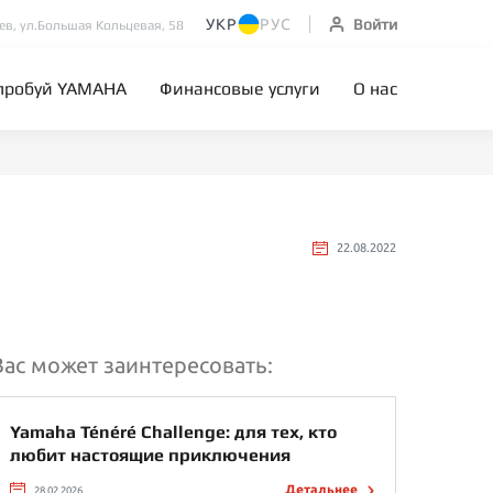
УКР
РУС
Войти
иев, ул.Большая Кольцевая, 58
пробуй YAMAHA
Финансовые услуги
О нас
22.08.2022
Вас может заинтересовать:
Yamaha Ténéré Challenge: для тех, кто
любит настоящие приключения
Детальнее
28.02.2026