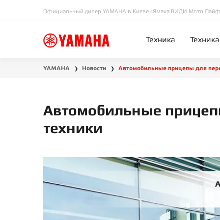
Официальный дилер YAMAHA в Киеве «Ямаха ВИДИ Мото Лайф
Техника
Техника
YAMAHA
Новости
Автомобильные прицепы для пере
❯
❯
Автомобильные прицеп
техники