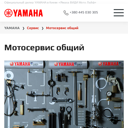
Официальный дилер YAMAHA в Киеве «Ямаха ВИДИ Мото Лайф»
+380 445 030 305
YAMAHA
Сервис
Мотосервис общий
❯
❯
Мотосервис общий