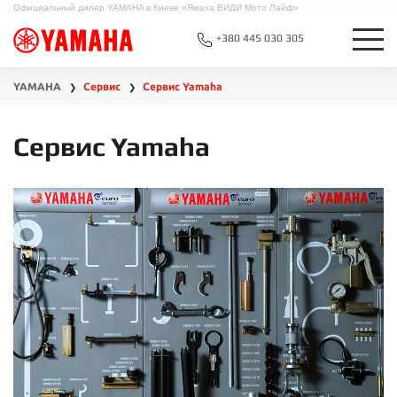
Официальный дилер YAMAHA в Киеве «Ямаха ВИДИ Мото Лайф»
+380 445 030 305
YAMAHA
Сервис
Сервис Yamaha
❯
❯
Сервис Yamaha