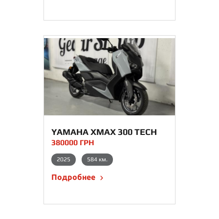
YAMAHA XMAX 300 TECH
MAX
380000 ГРН
2025
584 км.
Подробнее