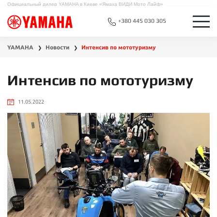
Официальный дилер YAMAHA в Киеве «Ямаха ВИДИ Мото Лайф»
+380 445 030 305
YAMAHA
Новости
Интенсив по мототуризму
❯
❯
Интенсив по мототуризму
11.05.2022