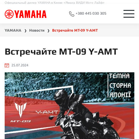
Официальный дилер YAMAHA в Киеве «Ямаха ВИДИ Мото Лайф»
+380 445 030 305
YAMAHA
Новости
Встречайте MT-09 Y-AMT
❯
❯
Встречайте MT-09 Y-AMT
25.07.2024