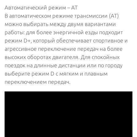
Автоматический режим – AT
В автоматическом режиме трансмиссии (AT)
можно выбирать между двумя вариантами
работы: для более энергичной езды подходит
режим D+, который обеспечивает спортивное и
агрессивное переключение передач на более
высоких оборотах двигателя. Для спокойных
поездок на длинные дистанции или по городу
выберите режим D с мягким и плавным
переключением передач.