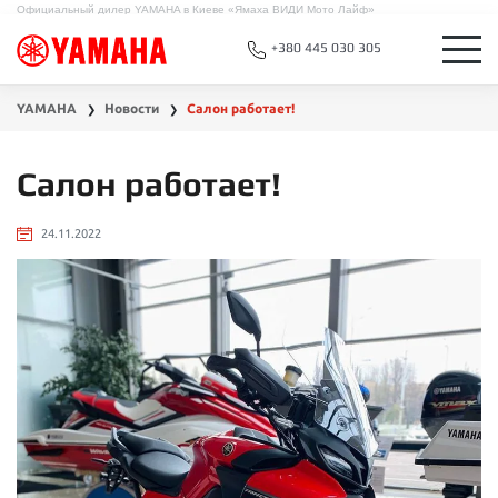
Официальный дилер YAMAHA в Киеве «Ямаха ВИДИ Мото Лайф»
+380 445 030 305
YAMAHA
Новости
Салон работает!
❯
❯
Салон работает!
24.11.2022