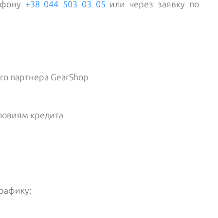
лефону
+38 044 503 03 05
или через заявку по
его партнера GearShop
ловиям кредита
рафику: