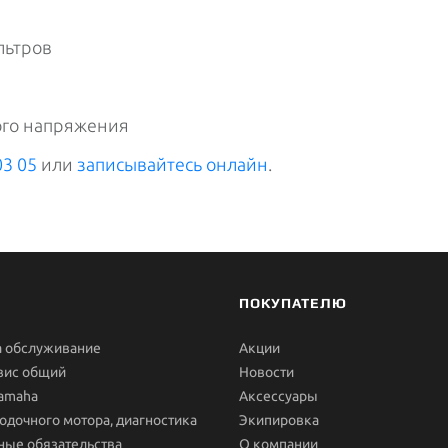
льтров
ого напряжения
03 05
или
записывайтесь онлайн
.
ПОКУПАТЕЛЮ
а обслуживание
Акции
вис общий
Новости
Yamaha
Aксессуары
одочного мотора, диагностика
Экипировка
ные обязательства
О компании