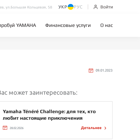
УКР
РУС
Войти
иев, ул.Большая Кольцевая, 58
пробуй YAMAHA
Финансовые услуги
О нас
09.01.2023
Вас может заинтересовать:
Yamaha Ténéré Challenge: для тех, кто
любит настоящие приключения
Детальнее
28.02.2026