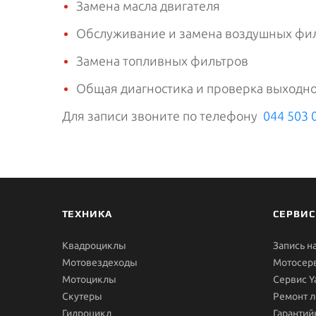
Замена масла двигателя
Обслуживание и замена воздушных фи
Замена топливных фильтров
Общая диагностика и проверка выходн
Для записи звоните по телефону
044 503 
ТЕХНИКА
СЕРВИС
Квадроциклы
Запись н
Мотовездеходы
Мотосер
Мотоциклы
Сервис 
Скутеры
Ремонт л
Гидроцикл
Гарантий