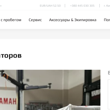
»
EUR/UAH 52.50
+380 445 030 305
г. К
 с пробегом
Сервис
Аксессуары & Экипировка
По
аторов