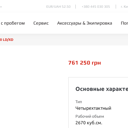
»
EUR/UAH 52.50
+380 445 030 305
г. К
 с пробегом
Сервис
Аксессуары & Экипировка
По
0 LD/XD
761 250
грн
Основные характ
Тип
Четырехтактный
Рабочий объем
2670 куб.см.