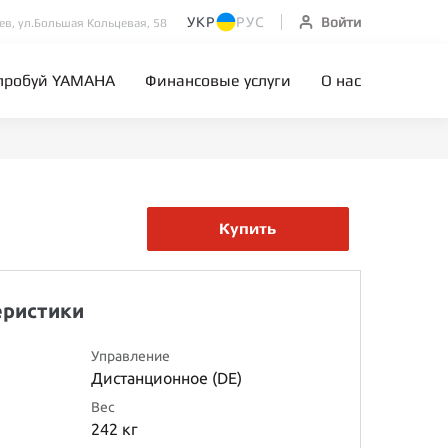
УКР
РУС
Войти
иев, ул.Большая Кольцевая, 58
пробуй YAMAHA
Финансовые услуги
О нас
Купить
еристики
Управление
Дистанционное (DE)
Вес
242 кг