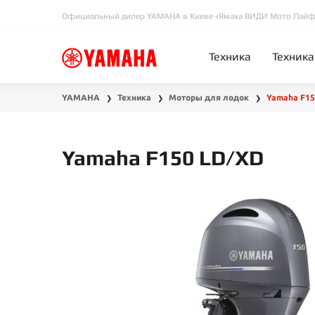
Официальный дилер YAMAHA в Киеве «Ямаха ВИДИ Мото Лайф
Техника
Техника
YAMAHA
Техника
Моторы для лодок
Yamaha F15
❯
❯
❯
Yamaha F150 LD/XD