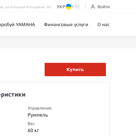
УКР
РУС
Войти
иев, ул.Большая Кольцевая, 58
пробуй YAMAHA
Финансовые услуги
О нас
Купить
еристики
Управление
Румпель
Вес
60 кг