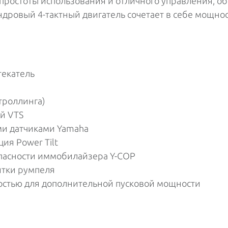
ростоты использования и отличного управления, об
дровый 4-тактный двигатель сочетает в себе мощност
екатель
троллинга)
ей VTS
и датчиками Yamaha
ия Power Tilt
опасности иммобилайзера Y-COP
ятки румпеля
остью для дополнительной пусковой мощности