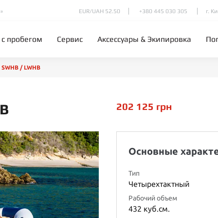
»
EUR/UAH 52.50
+380 445 030 305
г. К
 с пробегом
Сервис
Аксессуары & Экипировка
По
 SWHB / LWHB
HB
202 125
грн
Основные характ
Тип
Четырехтактный
Рабочий объем
432 куб.см.