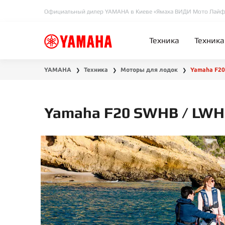
Официальный дилер YAMAHA в Киеве «Ямаха ВИДИ Мото Лайф
Техника
Техника
YAMAHA
Техника
Моторы для лодок
Yamaha F20
❯
❯
❯
Yamaha F20 SWHB / LW