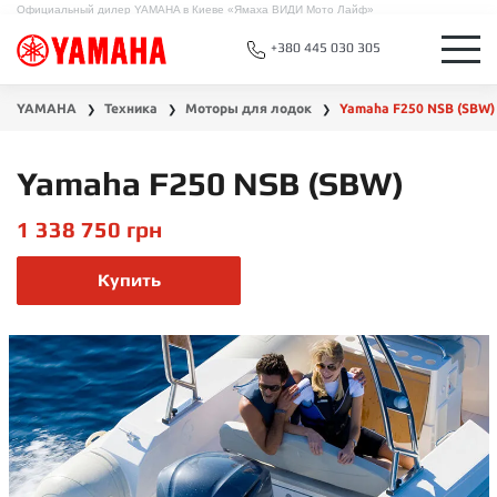
Официальный дилер YAMAHA в Киеве «Ямаха ВИДИ Мото Лайф»
+380 445 030 305
YAMAHA
Техника
Моторы для лодок
Yamaha F250 NSB (SBW)
❯
❯
❯
Yamaha F250 NSB (SBW)
1 338 750
грн
Купить