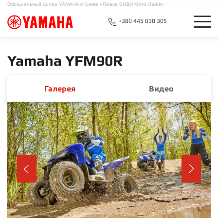
Официальный дилер YAMAHA в Киеве «Ямаха ВИДИ Мото Лайф»
+380 445 030 305
Yamaha YFM90R
Галерея
Видео