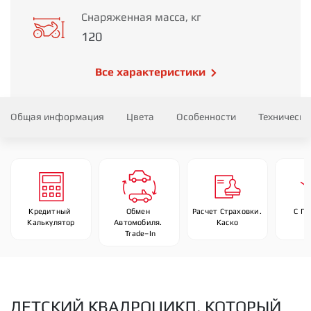
Снаряженная масса, кг
120
Все характеристики
Общая информация
Цвета
Особенности
Технически
Кредитный 
Обмен 
Расчет Страховки. 
С П
Калькулятор
Автомобиля. 
Каско
 Trade–In
ДЕТСКИЙ КВАДРОЦИКЛ, КОТОРЫЙ