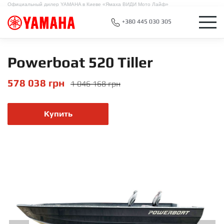
Официальный дилер YAMAHA в Киеве «Ямаха ВИДИ Мото Лайф»
+380 445 030 305
Powerboat 520 Tiller
578 038
грн
1 046 168
грн
Купить