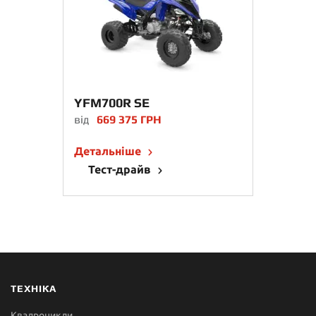
YFM700R SE
від
669 375 ГРН
Детальніше
Тест-драйв
ТЕХНІКА
Квадроцикли