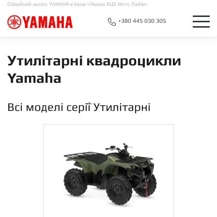
Офіційний дилер YAMAHA в Києві «Ямаха ВІДІ Мото Лайф»
+380 445 030 305
Утилітарні квадроцикли
Yamaha
Всі моделі серії Утилітарні