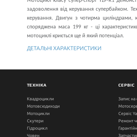
Мотоцикл класу супер-спорт YZF-R1 демонст
задоволення від керування супербайком. Техн
керування. Двигун з чотирма циліндрами, к
споряджена маса 199 кг - ці характеристи
мотоциклі криється ще й який потенціал.
ДЕТАЛЬНІ ХАРАКТЕРИСТИКИ
ТЕХНІКА
СЕРВІС
Квадроцикли
Запис на
Мотовсюдиходи
Мотосерв
Мотоцикли
Сервіс Y
Скутери
Ремонт ч
Гідроцикл
Гарантій
Човен
Запчасти