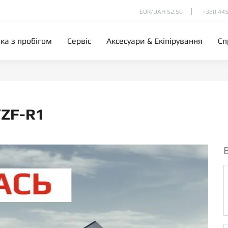
EUR/UAH 52.50
+380 445
іка з пробігом
Сервіс
Аксесуари & Екіпірування
Сп
YZF-R1