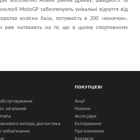
рує абсолютно новий рівень драйву, швидкості та
ології MotoGP забезпечують унікальні відчуття від
оротка колісна база, потужність в 200 «конячок»,
ки вже натякають на те, що в цьому спортивному
ПОКУПЦЕВІ
 обслуговування
Акції
іс загальний
Новини
amaha
Аксесуари
овнового мотора, діагностика
Екіпірування
ні зобов'язання
Про компанію
ни
Контакти