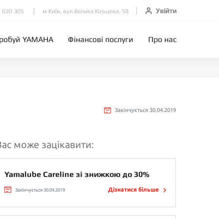
Увійти
 030 305
м Київ, вул.Велика Кільцева, 58
робуй YAMAHA
Фінансові послуги
Про нас
Закінчується 30.04.2019
Вас може зацікавити:
Yamalube Careline зі знижкою до 30%
Дізнатися більше
Закінчується 30.04.2019