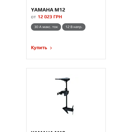
YAMAHA M12
от
12 023
ГРН
30 A макс. ток
12 В напр.
Купить