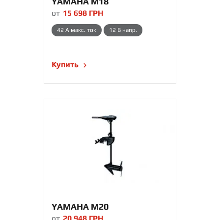
YAMAHA M18
от
15 698
ГРН
42 A макс. ток
12 В напр.
Купить
YAMAHA M20
от
20 948
ГРН