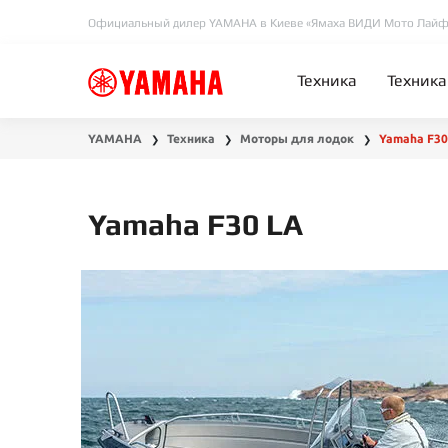
Официальный дилер YAMAHA в Киеве «Ямаха ВИДИ Мото Лайф
Техника
Техника
YAMAHA
Техника
Моторы для лодок
Yamaha F30
❯
❯
❯
Yamaha F30 LA