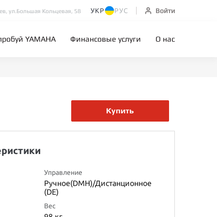
УКР
РУС
Войти
иев, ул.Большая Кольцевая, 58
пробуй YAMAHA
Финансовые услуги
О нас
Купить
еристики
Управление
Ручное(DMH)/Дистанционное
(DE)
Вес
98 кг