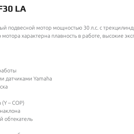
F30 LA
ный подвесной мотор мощностью 30 л.с. с трехцили
о мотора характерна плавность в работе, высокие эк
работы
и датчиками Yamaha
ска
(Y – COP)
 наклона
й обтекатель