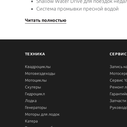
Shallow Water Drive для поездок неда
Система промывки пресной водой
Читать полностью
ТЕХНИКА
СЕРВИС
Квадроциклы
Запись н
Мотовездеходы
Мотосер
Мотоциклы
Сервис 
Скутеры
Ремонт л
Гидроцикл
Гарантий
Лодка
Запчасти
Генераторы
Руководс
Моторы для лодок
Катера