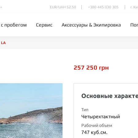
»
EUR/UAH 52.50
+380 445 030 305
г. К
 с пробегом
Сервис
Аксессуары & Экипировка
По
 LA
257 250
грн
Основные характ
Тип
Четырехтактный
Рабочий объем
747 куб.см.