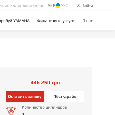
УКР
РУС
Войти
иев, ул.Большая Кольцевая, 58
пробуй YAMAHA
Финансовые услуги
О нас
446 250
грн
Оставить заявку
Тест-драйв
Количество цилиндров
1