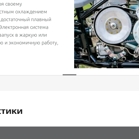
ря своему
остным охлаждением
т достаточный плавный
 Электронная система
запуск в жаркую или
ю и экономичную работу,
стики