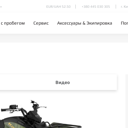
»
EUR/UAH 52.50
+380 445 030 305
г. К
 с пробегом
Сервис
Аксессуары & Экипировка
По
Видео